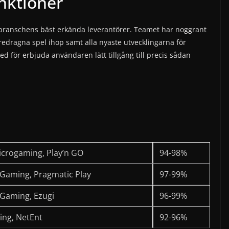
nktioner
s branschens bäst erkända leverantörer. Teamet har noggrant
öredragna spel ihop samt alla nyaste utvecklingarna för
ed för erbjuda användaren lätt tillgång till precis sådan
icrogaming, Play’n GO
94-98%
 Gaming, Pragmatic Play
97-99%
 Gaming, Ezugi
96-99%
ng, NetEnt
92-96%