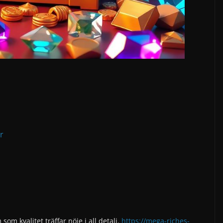
r
som kvalitet träffar nöje i all detalj.
https://mega-riches-