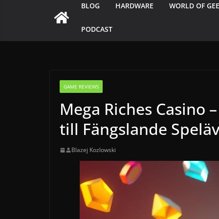
BLOG
HARDWARE
WORLD OF GE
PODCAST
GAME REVIEWS
Mega Riches Casino –
till Fängslande Spelä
Blazej Kozlowski