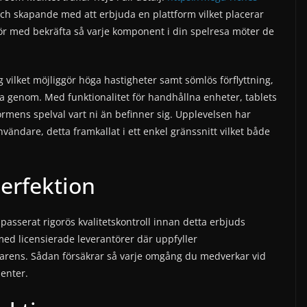
h skapande med att erbjuda en plattform vilket placerar
för med bekräfta så varje komponent i din spelresa möter de
vilket möjliggör höga hastigheter samt sömlös förflyttning,
 genom. Med funktionalitet för handhållna enheter, tablets
rmens spelval vart ni än befinner sig. Upplevelsen har
vändare, detta framkallat i ett enkel gränssnitt vilket både
Perfektion
passerat rigorös kvalitetskontroll innan detta erbjuds
ed licensierade leverantörer där uppfyller
parens. Sådan försäkrar så varje omgång du medverkar vid
nenter.