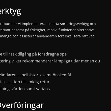
erktyg
e utbud har vi implementerat smarta sorteringsverktyg och
riant baserat på flyktighet, motiv, funktioner alternativt
dsmängd och assisterar användaren fort lokalisera rätt vad
 till rask tillgång på föredragna spel
ering vilket rekommenderar lämpliga titlar medan du
vändarens spelhistorik samt önskemål
fik sektion till smidig retur
alningsvärden samt varians
Överföringar