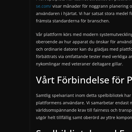
se.com/
visar månader för noggrann planering oc
användaren i hjärtat. Vi har satsat stora medel 
främsta standarderna för branschen.
Vår plattform körs med modern systemutveckling 
oberoende av hur apparat du önskar för använda
och ordinarie datorer kan du glädjas med plattfo
förbättrats via omfattande tester med verkliga an
nykomlingar med veteraner deltagare gillar.
Vårt Förbindelse för 
Samtlig spelvariant inom detta spelbibliotek har 
plattformens användare. Vi samarbetar endast m
världsomspännande krav till fairness och trans
utgör helt tillfällig samt oberörd av yttre kompo