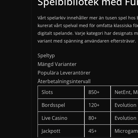
Spelbibliotek med Fu
Vårt spelarkiv innehåller mer än tusen spel ho
kurerat vårt spelval med för omfatta klassiska f
digitalt spelande. Varje kategori har designats m
variant med spänning användaren eftersträvar.
Speltyp
Mängd Varianter
Populära Leverantörer
Återbetalningsintervall
Slots
850+
NetEnt, M
Bordsspel
120+
Evolution
Live Casino
80+
Evolution
Jackpott
45+
Microgami